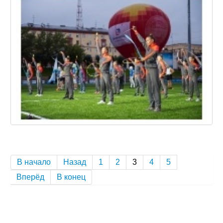
В начало
Назад
1
2
3
4
5
Вперёд
В конец